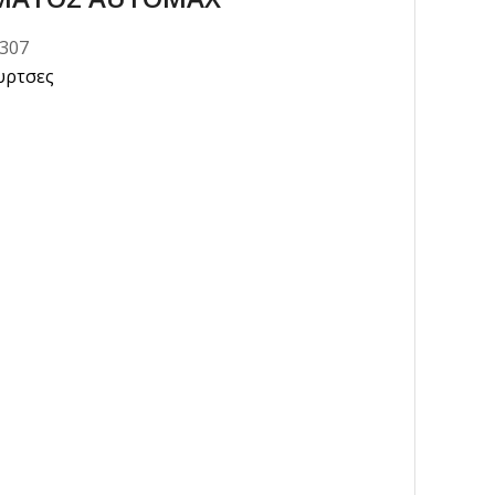
0307
υρτσες