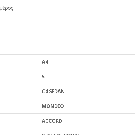
 μέρος
A4
5
C4 SEDAN
MONDEO
ACCORD