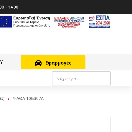
00 - 14:00
RY
Εφαρμογές
Products
search
ες
ΨΑΘΑ 10B307A