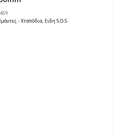
0459
Ιμάντες - Χταπόδια
,
Ειδη S.O.S